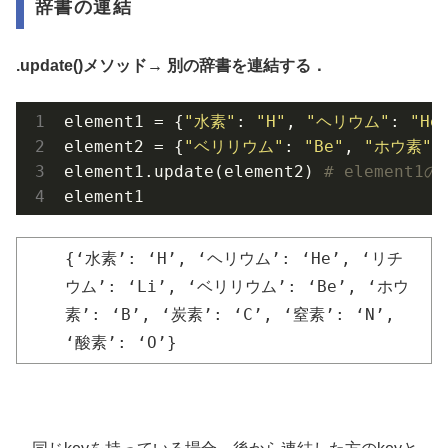
辞書の連結
.update()メソッド→ 別の辞書を連結する．
element1 = {
"水素"
: 
"H"
, 
"ヘリウム"
: 
"He
element2 = {
"ベリリウム"
: 
"Be"
, 
"ホウ素"
:
element1.update(element2) 
# element1
element1
{‘水素’: ‘H’, ‘ヘリウム’: ‘He’, ‘リチ
ウム’: ‘Li’, ‘ベリリウム’: ‘Be’, ‘ホウ
素’: ‘B’, ‘炭素’: ‘C’, ‘窒素’: ‘N’,
‘酸素’: ‘O’}