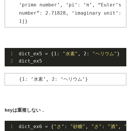
‘prime number’, ‘pi’: ‘π’, “Euler’s
number”: 2.71828, ‘imaginary unit’:
1j}
dict_ex5 = {1: 
"水素"
, 2: 
"ヘリウム"
}

dict_ex5
{1: ‘水素’, 2: ‘ヘリウム’}
keyは重複しない．
dict_ex6 = {
"さ"
: 
"砂糖"
, 
"さ"
: 
"酒"
, 
"し