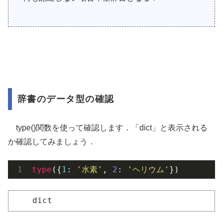
辞書のデータ型の確認
type()関数を使って確認します．「dict」と表示される
か確認してみましょう．
type
({
1
: 
'水素'
, 
2
: 
'ヘリウム'
})
dict