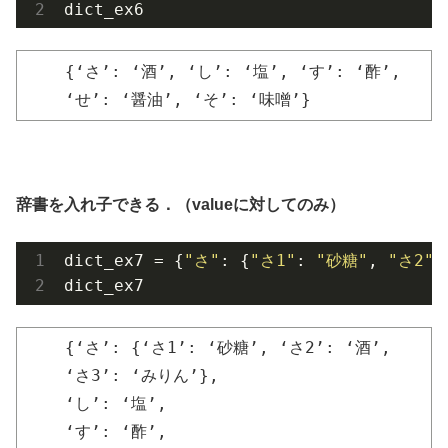
dict_ex6
{‘さ’: ‘酒’, ‘し’: ‘塩’, ‘す’: ‘酢’,
‘せ’: ‘醤油’, ‘そ’: ‘味噌’}
辞書を入れ子できる．（valueに対してのみ）
dict_ex7 = {
"さ"
: {
"さ1"
: 
"砂糖"
, 
"さ2"
:
dict_ex7
{‘さ’: {‘さ1’: ‘砂糖’, ‘さ2’: ‘酒’,
‘さ3’: ‘みりん’},
‘し’: ‘塩’,
‘す’: ‘酢’,