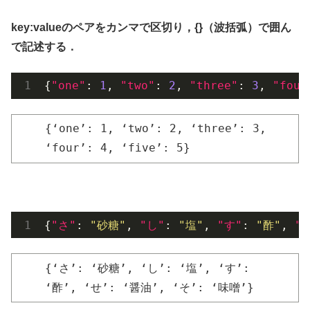
key:valueのペアをカンマで区切り，{}（波括弧）で囲ん
で記述する．
{
"one"
: 
1
, 
"two"
: 
2
, 
"three"
: 
3
, 
"four
{‘one’: 1, ‘two’: 2, ‘three’: 3,
‘four’: 4, ‘five’: 5}
{
"さ"
: 
"砂糖"
, 
"し"
: 
"塩"
, 
"す"
: 
"酢"
, 
"
{‘さ’: ‘砂糖’, ‘し’: ‘塩’, ‘す’:
‘酢’, ‘せ’: ‘醤油’, ‘そ’: ‘味噌’}