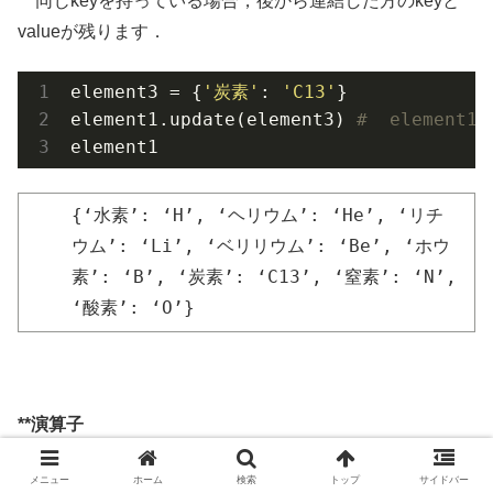
同じkeyを持っている場合，後から連結した方のkeyと
valueが残ります．
element3 = {
'炭素'
: 
'C13'
}

element1.update(element3) 
#  eleme
element1
{‘水素’: ‘H’, ‘ヘリウム’: ‘He’, ‘リチ
ウム’: ‘Li’, ‘ベリリウム’: ‘Be’, ‘ホウ
素’: ‘B’, ‘炭素’: ‘C13’, ‘窒素’: ‘N’,
‘酸素’: ‘O’}
**演算子
メニュー
ホーム
検索
トップ
サイドバー
element1 = {
"水素"
: 
"H"
, 
"ヘリウム"
: 
"He