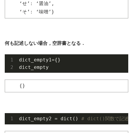
‘せ’: ‘醤油’,
‘そ’: ‘味噌’}
何も記述しない場合，空辞書となる．
dict_empty1={}

dict_empty
{}
dict_empty2 = dict() 
# dict()関数で記