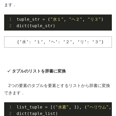
ます．
tuple_str = (
"水１"
, 
"ヘ２"
, 
"リ３"
)

dict(tuple_str)
{‘水’: ‘１’, ‘ヘ’: ‘２’, ‘リ’: ‘３’}
タプルのリストを辞書に変換
2つの要素のタプルを要素とするリストから辞書に変換
できます．
list_tuple = [(
"水素"
, 1), (
"ヘリウム"
, 
dict(taple_list)