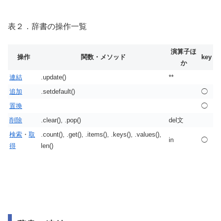
表２．辞書の操作一覧
演算子ほ
操作
関数・メソッド
key
か
連結
.update()
**
追加
.setdefault()
◯
置換
◯
削除
.clear(), .pop()
del文
検索
・
取
.count(), .get(), .items(), .keys(), .values(),
in
◯
得
len()