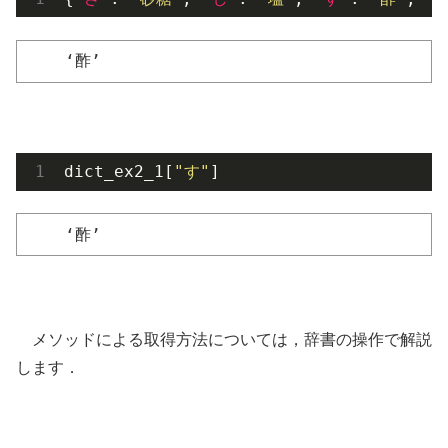
‘酢’
dict_ex2_1[
"す"
]
‘酢’
メソッドによる取得方法については，辞書の操作で解説
します．