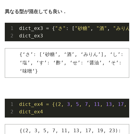
異なる型が混在しても良い．
dict_ex3 = {
"さ"
: [
"砂糖"
, 
"酒"
, 
"みりん"
dict_ex3
{‘さ’: [‘砂糖’, ‘酒’, ‘みりん’], ‘し’:
‘塩’, ‘す’: ‘酢’, ‘せ’: ‘醤油’, ‘そ’:
‘味噌’}
dict_ex4
=
{(2,
3
,
5
,
7
,
11
,
13
,
17
,
1
dict_ex4
{(2, 3, 5, 7, 11, 13, 17, 19, 23):