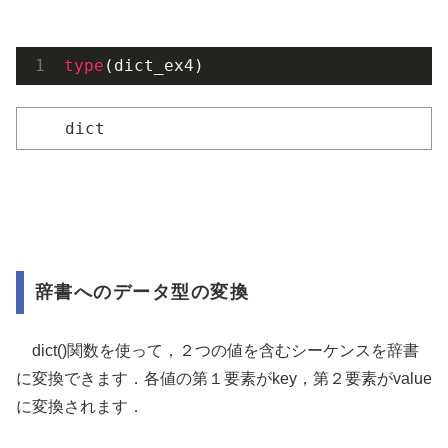
type
(dict_ex4)
dict
辞書へのデータ型の変換
dict()関数を使って，２つの値を含むシーケンスを辞書
に変換できます．各値の第１要素がkey，第２要素がvalue
に変換されます．