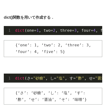
dict()関数を用いて作成する．
dict
(one=
1
, two=
2
, three=
3
, four=
4
, fi
{‘one’: 1, ‘two’: 2, ‘three’: 3,
‘four’: 4, ‘five’: 5}
dict
(さ=
"砂糖"
, し=
"塩"
, す=
"酢"
, せ=
"醤油
{‘さ’: ‘砂糖’, ‘し’: ‘塩’, ‘す’:
‘酢’, ‘せ’: ‘醤油’, ‘そ’: ‘味噌’}