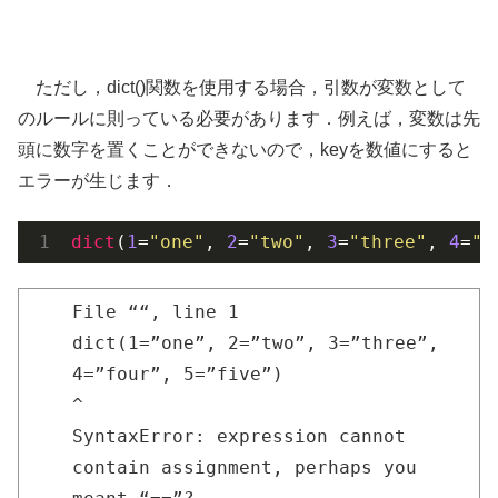
ただし，dict()関数を使用する場合，引数が変数として
のルールに則っている必要があります．例えば，変数は先
頭に数字を置くことができないので，keyを数値にすると
エラーが生じます．
dict
(
1
=
"one"
, 
2
=
"two"
, 
3
=
"three"
, 
4
=
"f
File “
“, line 1
dict(1=”one”, 2=”two”, 3=”three”,
4=”four”, 5=”five”)
^
SyntaxError: expression cannot
contain assignment, perhaps you