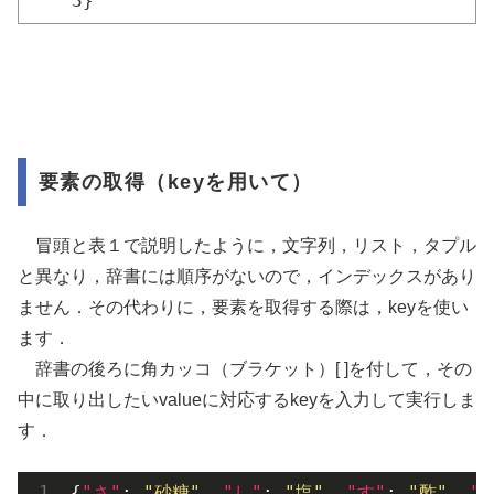
3}
要素の取得（keyを用いて）
冒頭と表１で説明したように，文字列，リスト，タプル
と異なり，辞書には順序がないので，インデックスがあり
ません．その代わりに，要素を取得する際は，keyを使い
ます．
辞書の後ろに角カッコ（ブラケット）[ ]を付して，その
中に取り出したいvalueに対応するkeyを入力して実行しま
す．
{
"さ"
: 
"砂糖"
, 
"し"
: 
"塩"
, 
"す"
: 
"酢"
, 
"