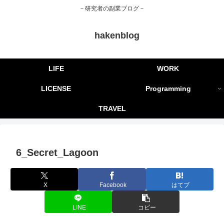
－研究者の副業ブログ－
hakenblog
LIFE
WORK
LICENSE
Programming
TRAVEL
6_Secret_Lagoon
X
Facebook
はてブ
LINE
コピー