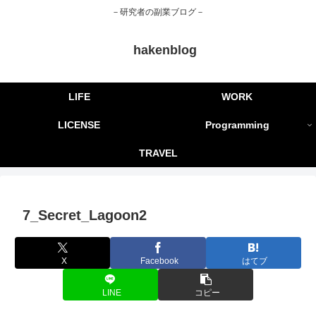
－研究者の副業ブログ－
hakenblog
LIFE
WORK
LICENSE
Programming
TRAVEL
7_Secret_Lagoon2
X
Facebook
はてブ
LINE
コピー