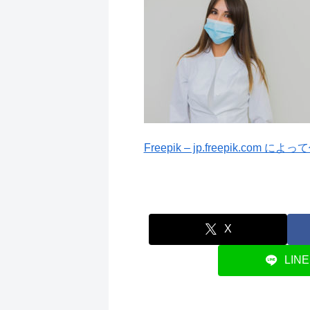
Freepik – jp.freepik.com 
X
LINE