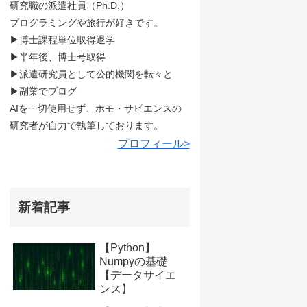
研究職の派遣社員（Ph.D.）
プログラミングや旅行が好きです。
▶︎博士課程単位取得退学
▶︎半年後、博士号取得
▶︎派遣研究員として公的機関を転々と
▶︎副業でブログ
AIを一切使用せず、ホモ・サピエンスの
研究者が自力で執筆しております。
プロフィール>
新着記事
【Python】
Numpyの基礎
【データサイエ
ンス】