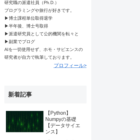
研究職の派遣社員（Ph.D.）
プログラミングや旅行が好きです。
▶︎博士課程単位取得退学
▶︎半年後、博士号取得
▶︎派遣研究員として公的機関を転々と
▶︎副業でブログ
AIを一切使用せず、ホモ・サピエンスの
研究者が自力で執筆しております。
プロフィール>
新着記事
【Python】
Numpyの基礎
【データサイエ
ンス】