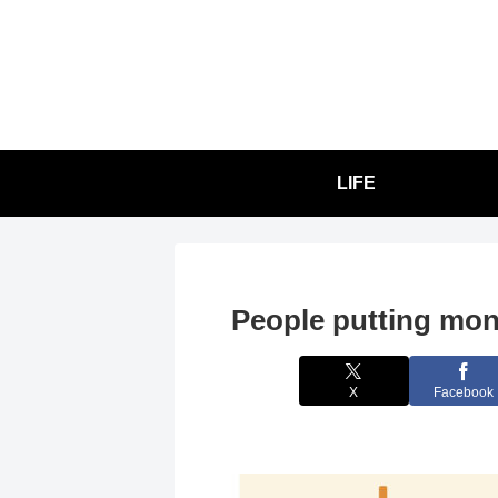
LIFE
People putting mon
X
Facebook