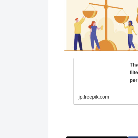
Tha
fil
per
jp.freepik.com