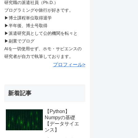
研究職の派遣社員（Ph.D.）
プログラミングや旅行が好きです。
▶︎博士課程単位取得退学
▶︎半年後、博士号取得
▶︎派遣研究員として公的機関を転々と
▶︎副業でブログ
AIを一切使用せず、ホモ・サピエンスの
研究者が自力で執筆しております。
プロフィール>
新着記事
【Python】
Numpyの基礎
【データサイエ
ンス】