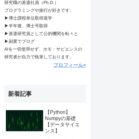
研究職の派遣社員（Ph.D.）
プログラミングや旅行が好きです。
▶︎博士課程単位取得退学
▶︎半年後、博士号取得
▶︎派遣研究員として公的機関を転々と
▶︎副業でブログ
AIを一切使用せず、ホモ・サピエンスの
研究者が自力で執筆しております。
プロフィール>
新着記事
【Python】
Numpyの基礎
【データサイエ
ンス】