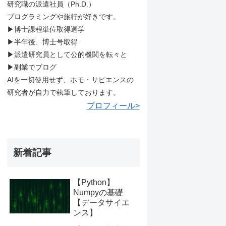
研究職の派遣社員（Ph.D.）
プログラミングや旅行が好きです。
▶︎博士課程単位取得退学
▶︎半年後、博士号取得
▶︎派遣研究員として公的機関を転々と
▶︎副業でブログ
AIを一切使用せず、ホモ・サピエンスの
研究者が自力で執筆しております。
プロフィール>
新着記事
【Python】
Numpyの基礎
【データサイエ
ンス】